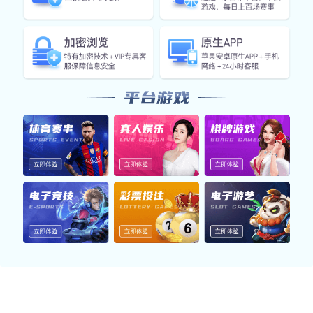
风云体育网页版登录入口-风云体育(中国) 用户活跃度与续访
率连续三年领先，综合评分稳定保持高位。
App下载
关于我们
隐私政策
服务协议
网站地图
认识 风云体育官网
风云体育官网官方网站【KY1.AC】官网认证:手机版、app下载、登
录入口、官方网站、网页版、平台、网址、地址、注册、娱乐，风云
体育官网(中国)官方网站欢迎大家选择真正的官方通道，同时我们提
供全天候7x24小时在线服务，第一时间处理各类问题，正规集团平台
有保障，欢迎体验！