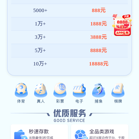
数据合规卓越平台
平台顺利通过 GDPR 与 ISO 多项认证，建立技术安全新标
准。
用户满意度大奖