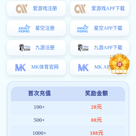
亚洲体育服务平台大奖
2022 年度综合类数字体育平台荣誉奖项，肯定平台服务能
力。