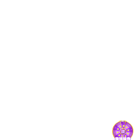
适配旧安卓系统，运行更流畅。
首页推荐更贴合用户兴趣。
修复后台切换后偶发响应异常问题。
v6.0.0 · 2025年3月8日
主界面全新设计，内容结构更清晰。
新增“赛事看板”，赛事趋势一目了然。
个人中心模块整合优化。
夜间模式自动切换更智能。
支持中英马多语言界面。
2024
v5.8.4 · 2024年11月20日
等级体系上线，解锁个性特权。
每日任务系统启用，提升用户活跃。