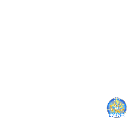
展前景也被广泛看好。年轻球员通常具备较强的发展
空间，而他的年龄和天赋使得他有望进一步提升自己
的能力。如果能够继续保持良好的状态，他不仅能够
帮助球队争取更好的成绩，还可能吸引其他顶级俱乐
部关注，从而进一步提高个人身价。
因此，对于奈梅亨来说，以1000万欧元为起点来评估
盐贝健人的价值，是一种合理且务实的做法。这一点
不仅体现了他们对目前竞技水平的认可，更是在为未
来的发展做好准备。他们希望借此机会，将潜力巨大
的年轻球员留在队中，为团队建设打下坚实基础。
3、狼堡的转会策略
作为德甲联赛中的老牌劲旅，狼堡一直以来都积极参
与转会市场，以期增强自身竞争力。他们在寻找新援